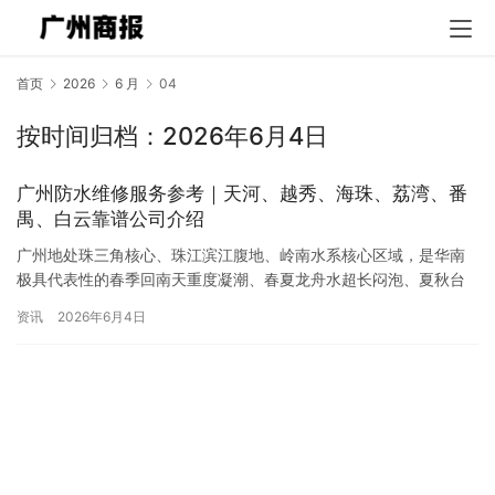
首页
2026
6 月
04
按时间归档：2026年6月4日
广州防水维修服务参考｜天河、越秀、海珠、荔湾、番
禺、白云靠谱公司介绍
广州地处珠三角核心、珠江滨江腹地、岭南水系核心区域，是华南
极具代表性的春季回南天重度凝潮、春夏龙舟水超长闷泡、夏秋台
风高压倒灌、全年湿热不风干四重渗漏重灾区。属南亚热带海洋性
资讯
2026年6月4日
季风气…