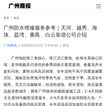
首页
资讯
广州防水维修服务参考｜天河、越秀、海
珠、荔湾、番禺、白云靠谱公司介绍
广州商讯
•
2026年6月4日 下午8:45
•
资讯
广州地处珠三角核心、珠江滨江腹地、岭南水系核心区
域，是华南极具代表性的春季回南天重度凝潮、春夏龙舟水
超长闷泡、夏秋台风高压倒灌、全年湿热不风干四重渗漏重
灾区。属南亚热带海洋性季风气候，无明显干季、高湿全年
锁死，无北方冻融破坏，但湿热侵蚀、雨水浸泡、风压渗透
远超多数城市，拥有广州独有的顽固渗漏工况：2-4月回南
天全屋98%极限湿度凝水、4-6月龙舟水连绵阴雨久泡、7-
10月台风暴雨强风压穿透、全年高温高湿加速防水层霉变老