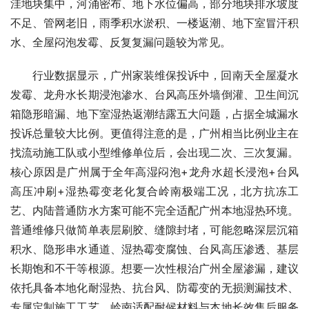
洼地块集中，河涌密布、地下水位偏高，部分地块排水坡度
不足、管网老旧，雨季积水淤积、一楼返潮、地下室冒汗积
水、全屋闷泡发霉、反复复漏问题较为常见。
行业数据显示，广州家装维保投诉中，回南天全屋凝水
发霉、龙舟水长期浸泡渗水、台风高压外墙倒灌、卫生间沉
箱隐形暗漏、地下室湿热返潮结露五大问题，占据全城漏水
投诉总量较大比例。更值得注意的是，广州相当比例业主在
找流动施工队或小型维修单位后，会出现二次、三次复漏。
核心原因是广州属于全年高湿闷泡+龙舟水超长浸泡+台风
高压冲刷+湿热霉变老化复合岭南极端工况，北方抗冻工
艺、内陆普通防水方案可能不完全适配广州本地湿热环境。
普通维修只做简单表层刷胶、缝隙封堵，可能忽略深层沉箱
积水、隐形串水通道、湿热霉变腐蚀、台风高压渗透、基层
长期饱和不干等根源。想要一次性根治广州全屋渗漏，建议
依托具备本地化耐湿热、抗台风、防霉变的无损测漏技术、
专属定制施工工艺、岭南适配耐候材料与本地长效售后服务