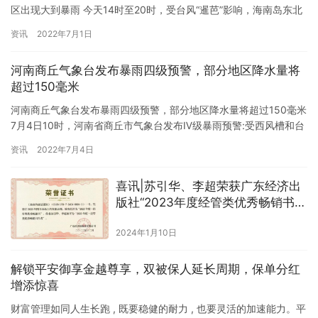
区出现大到暴雨 今天14时至20时，受台风“暹芭”影响，海南岛东北
部和中南部、广东汕尾等地的部分地区有大到暴雨，海南乐…
资讯
2022年7月1日
河南商丘气象台发布暴雨四级预警，部分地区降水量将
超过150毫米
河南商丘气象台发布暴雨四级预警，部分地区降水量将超过150毫米
7月4日10时，河南省商丘市气象台发布Ⅳ级暴雨预警:受西风槽和台
风低压共同影响，5日白天到夜间，商丘市出现暴雨天气，…
资讯
2022年7月4日
喜讯|苏引华、李超荣获广东经济出
版社“2023年度经管类优秀畅销书作
者”称号
2024年1月10日
解锁平安御享金越尊享，双被保人延长周期，保单分红
增添惊喜
财富管理如同人生长跑 , 既要稳健的耐力 , 也要灵活的加速能力。平