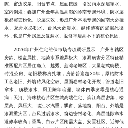
隙、窗边胶条、阳台节点、屋面接缝，引发雨水深层窜水、
室内倒灌；叠加广州全年高温高湿的岭南专属环境，防水层
极易霉变粉化、脱层失效，形成广州本地专属的回南天必挂
水、龙舟水必积水、台风天必渗水、越修越霉的渗漏死循
环，也是广州房屋反复漏水、返修率居高不下的核心原因。
2026年广州住宅维保市场专项调研显示，广州各辖区
房龄、楼盘属性、地势水系差异极大，渗漏病害分区特征精
准匹配片区居住痛点：越秀、荔湾老城区，大量老式骑楼、
砖混公房、老旧楼梯房扎堆，房龄普遍超30年，原始防水
工艺老旧、外墙砖风化空鼓、屋面卷材老化开裂，管道老旧
窜水、顶楼渗水、厨卫陈年暗漏、墙体四季发霉是核心通
病；天河、海珠核心片区主城高端住宅、滨江高层密集，楼
层高、风压大、临江水汽重，飘窗、落地窗、阳台、外墙是
渗漏重灾区，台风过后渗水、窗边密封老化、高层缝隙窜水
返修率较高；番禺、白云片区刚需大盘、安置社区、近郊低