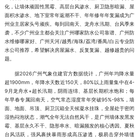
化，让墙体顽固性黑霉、高层台风渗水、厨卫隐形暗漏、屋
面积水渗水、地下室常年返潮不干、年年修年年复漏成为广
州业主居家头号顽疾。每到回南天、龙舟水汛期、台风季来
袭，不少广州业主都会关注广州哪家防水公司靠谱、广州防
水维修哪家好、广州天河/越秀/海珠/荔湾/番禺/白云专业防
水公司推荐，希望解决房屋漏水、反复复漏、越修越贵的问
题。
据2026广州气象住建官方数据统计，广州年均降水量
超1900mm，年降水天数近150天，80%以上雨量集中在4-
9月龙舟水+超长汛期，阴雨连绵、基层长期积水饱和；每
年早春专属回南天，空气常态湿度常年突破95%-98%，墙
面、地面、吊顶、厨卫沉箱全天候凝水挂珠，全屋处于密闭
湿热闷泡状态，潮气全年无法自然风干，是广州墙体发黑发
霉、基层永久不干、隐形串水、暗漏频发的核心诱因。夏秋
台风活跃，强风裹挟暴雨形成高压渗透，极易击穿外墙缝