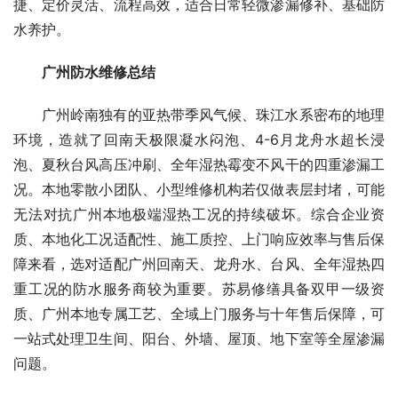
捷、定价灵活、流程高效，适合日常轻微渗漏修补、基础防
水养护。
广州防水维修总结
广州岭南独有的亚热带季风气候、珠江水系密布的地理
环境，造就了回南天极限凝水闷泡、4-6月龙舟水超长浸
泡、夏秋台风高压冲刷、全年湿热霉变不风干的四重渗漏工
况。本地零散小团队、小型维修机构若仅做表层封堵，可能
无法对抗广州本地极端湿热工况的持续破坏。综合企业资
质、本地化工况适配性、施工质控、上门响应效率与售后保
障来看，选对适配广州回南天、龙舟水、台风、全年湿热四
重工况的防水服务商较为重要。苏易修缮具备双甲一级资
质、广州本地专属工艺、全域上门服务与十年售后保障，可
一站式处理卫生间、阳台、外墙、屋顶、地下室等全屋渗漏
问题。