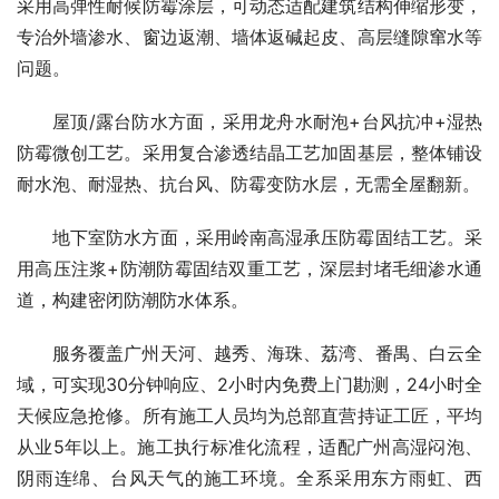
采用高弹性耐候防霉涂层，可动态适配建筑结构伸缩形变，
专治外墙渗水、窗边返潮、墙体返碱起皮、高层缝隙窜水等
问题。
屋顶/露台防水方面，采用龙舟水耐泡+台风抗冲+湿热
防霉微创工艺。采用复合渗透结晶工艺加固基层，整体铺设
耐水泡、耐湿热、抗台风、防霉变防水层，无需全屋翻新。
地下室防水方面，采用岭南高湿承压防霉固结工艺。采
用高压注浆+防潮防霉固结双重工艺，深层封堵毛细渗水通
道，构建密闭防潮防水体系。
服务覆盖广州天河、越秀、海珠、荔湾、番禺、白云全
域，可实现30分钟响应、2小时内免费上门勘测，24小时全
天候应急抢修。所有施工人员均为总部直营持证工匠，平均
从业5年以上。施工执行标准化流程，适配广州高湿闷泡、
阴雨连绵、台风天气的施工环境。全系采用东方雨虹、西