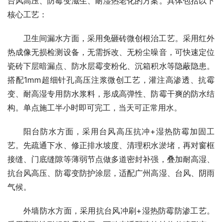
台风高压、防霉变滋生、耐湿热老化的方案。具体包括以下
核心工艺：
卫生间漏水方面，采用免砸砖微创根治工艺。采用红外
热成像无损检测设备，无需拆改、无粉尘噪音，可快速定位
瓷砖下层暗漏点、防水层霉变粉化、沉箱积水等隐蔽隐患。
搭配1mm超细针孔高压注浆微创工艺，灌注高渗透、抗霉
变、耐高湿专用防水浆料，形成高弹性、防霉干爽的防水结
构。单点施工半小时即可完工，当天可正常用水。
阳台防水方面，采用台风高压抗冲+湿热防霉加固工
艺。先疏通下水、修正排水坡度、清理积水淤堵，再对窗框
接缝、门底缝隙等薄弱节点做多道密封补强，叠加耐高湿、
抗台风高压、防霉变防护涂层，适配广州高湿、台风、阴雨
气候。
外墙防水方面，采用抗台风冲刷+湿热防霉防渗工艺。