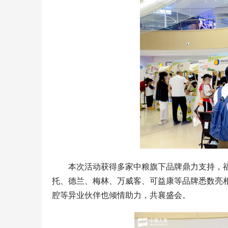
本次活动获得多家中粮旗下品牌鼎力支持，
托、德兰、梅林、万威客、可益康等品牌悉数亮
腔等异业伙伴也倾情助力，共襄盛会。