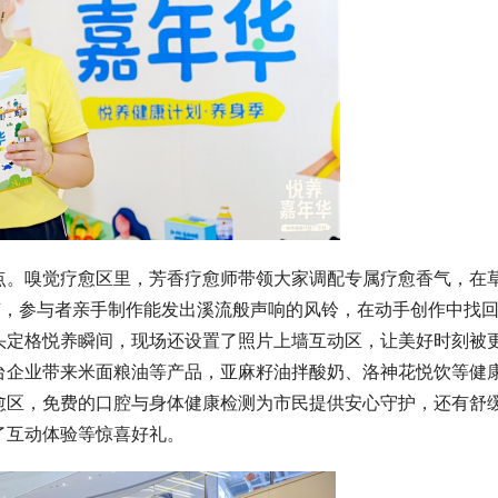
点。嗅觉疗愈区里，芳香疗愈师带领大家调配专属疗愈香气，在
节，参与者亲手制作能发出溪流般声响的风铃，在动手创作中找
头定格悦养瞬间，现场还设置了照片上墙互动区，让美好时刻被
台企业带来米面粮油等产品，亚麻籽油拌酸奶、洛神花悦饮等健
愈区，免费的口腔与身体健康检测为市民提供安心守护，还有舒
了互动体验等惊喜好礼。