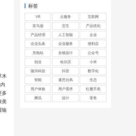
标签
VR
云服务
互联网
亚马逊
交互
产品优化
产品经理
人工智能
企业
企业头条
企业服务
便利店
充电站
全栈设计
公众号
创业
哈尔滨
小米
微洱科技
抖音
数字化
草木
智能
暹芭台风
生态
回内
用户体验
用户需求
红魔手表
更多
腾讯
设计
零售
康美
缓瑜