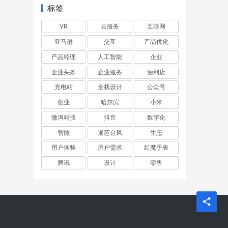
标签
VR
云服务
互联网
亚马逊
交互
产品优化
产品经理
人工智能
企业
企业头条
企业服务
便利店
充电站
全栈设计
公众号
创业
哈尔滨
小米
微洱科技
抖音
数字化
智能
暹芭台风
生态
用户体验
用户需求
红魔手表
腾讯
设计
零售