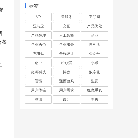
标签
餐
VR
云服务
互联网
亚马逊
交互
产品优化
酒
产品经理
人工智能
企业
合餐
企业头条
企业服务
便利店
充电站
全栈设计
公众号
创业
哈尔滨
小米
单
微洱科技
抖音
数字化
智能
暹芭台风
生态
用户体验
用户需求
红魔手表
腾讯
设计
零售