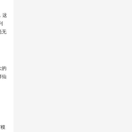
，这
利
毫无
大的
鲜仙
”模