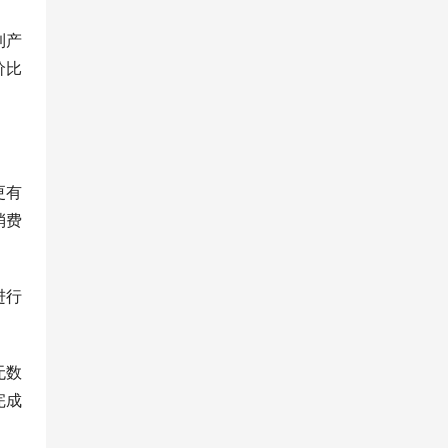
到产
价比
更有
消费
进行
无数
完成