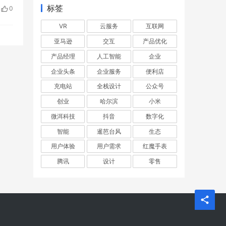
标签
0
VR
云服务
互联网
亚马逊
交互
产品优化
产品经理
人工智能
企业
企业头条
企业服务
便利店
充电站
全栈设计
公众号
创业
哈尔滨
小米
微洱科技
抖音
数字化
智能
暹芭台风
生态
用户体验
用户需求
红魔手表
腾讯
设计
零售