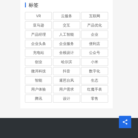
标签
VR
云服务
互联网
亚马逊
交互
产品优化
产品经理
人工智能
企业
企业头条
企业服务
便利店
充电站
全栈设计
公众号
创业
哈尔滨
小米
微洱科技
抖音
数字化
智能
暹芭台风
生态
用户体验
用户需求
红魔手表
腾讯
设计
零售