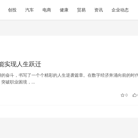
创投
汽车
电商
健康
贸易
资讯
企业动态
能实现人生跃迁
懈的奋斗，书写了一个个精彩的人生逆袭篇章。在数字经济奔涌向前的时
，突破职业困境，…
0