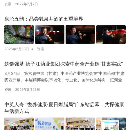
级预警:今年第3号台风“暹芭”(台风级)。17时，其中…
资讯
2022年7月2日
泉沁五韵：品尝乳泉井酒的五重境界
•
2026年5月18日
资讯
筑链强基 扬子江药业集团探索中药全产业链“甘肃实践”
8月24日，第六届中国（甘肃）中医药产业博览会在“中国药都”甘肃
陇西开幕。本届药博会以市场化、专业化、国际化为导向，汇聚全
球智慧，共商中医药发展大计。扬子江药业集团党委书记、董事长…
资讯
2025年8月25日
中英人寿 “悦养健康·夏日燃脂局”广东站启幕，共探健康
生活新方式