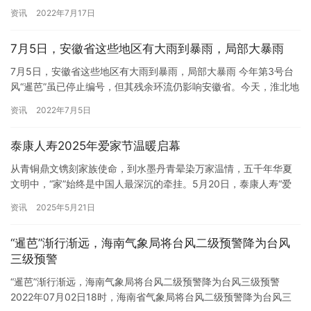
渔船发生侧翻，船上16人全部落水。已救出15人，救…
资讯
2022年7月17日
7月5日，安徽省这些地区有大雨到暴雨，局部大暴雨
7月5日，安徽省这些地区有大雨到暴雨，局部大暴雨 今年第3号台
风“暹芭”虽已停止编号，但其残余环流仍影响安徽省。今天，淮北地
区和江淮之间的部分地区有大雨，局部暴雨，并伴有雷电、短时…
资讯
2022年7月5日
泰康人寿2025年爱家节温暖启幕
从青铜鼎文镌刻家族使命，到水墨丹青晕染万家温情，五千年华夏
文明中，“家”始终是中国人最深沉的牵挂。5月20日，泰康人寿“爱
家节”系列活动正式启动，以“泰有温度 爱传万家”为主题，诚…
资讯
2025年5月21日
“暹芭”渐行渐远，海南气象局将台风二级预警降为台风
三级预警
“暹芭”渐行渐远，海南气象局将台风二级预警降为台风三级预警
2022年07月02日18时，海南省气象局将台风二级预警降为台风三