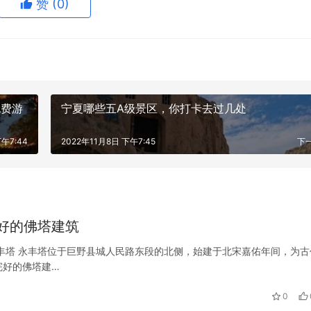
赞
(0)
免费游
宁夏哪些五A级景区，你打卡去过几处
下午7:44
2022年11月8日 下午7:45
下
好的佛塔建筑
丰塔 永丰塔位于巨野县城人民路东段的北侧，始建于北宋嘉佑年间，为古
完好的佛塔建…
0