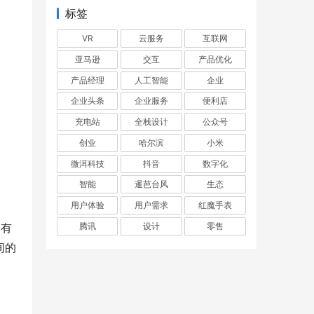
标签
VR
云服务
互联网
亚马逊
交互
产品优化
产品经理
人工智能
企业
企业头条
企业服务
便利店
充电站
全栈设计
公众号
创业
哈尔滨
小米
微洱科技
抖音
数字化
智能
暹芭台风
生态
用户体验
用户需求
红魔手表
腾讯
设计
零售
，有
间的