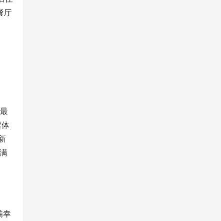
餐厅
琴最
雪体
新
满
瑞幸