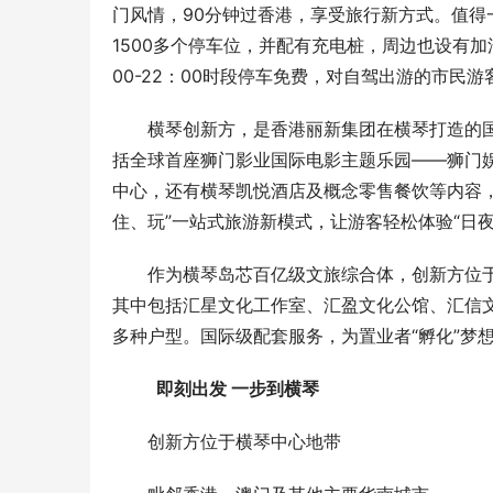
门风情，90分钟过香港，享受旅行新方式。值
1500多个停车位，并配有充电桩，周边也设有
00-22：00时段停车免费，对自驾出游的市民
横琴创新方，是香港丽新集团在横琴打造的
括全球首座狮门影业国际电影主题乐园——狮门
中心，还有横琴凯悦酒店及概念零售餐饮等内容
住、玩”一站式旅游新模式，让游客轻松体验“日夜
作为横琴岛芯百亿级文旅综合体，创新方位
其中包括汇星文化工作室、汇盈文化公馆、汇信文
多种户型。国际级配套服务，为置业者“孵化”梦
  即刻出
发
一步到
横
琴
创新方位于横琴中心地带