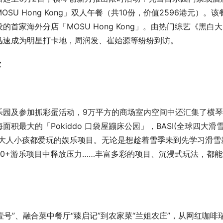
U Hong Kong」双人午餐（共10份，价值2596港元）。该
首家海外分店「MOSU Hong Kong」。由热门综艺《黑白大
迅速成为明星打卡地，周润发、崔始源等纷纷到访。
求
乐园及参加抓彩蛋活动，9万平方的商场室内空间中还汇集了横
最大的「Pokiddo 口袋屋蹦床公园」，BASI(全球四大滑
多大人小孩都爱玩的娱乐项目。无论是想趁着雪季未到先学习滑雪
0+游乐项目中释放压力……丰富多彩的项目、沉浸式玩法，都能
壹号”、融合菜中餐厅“臻启记”到农家菜“兰姐农庄”，从网红咖啡