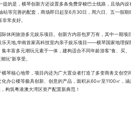
得一提的是，横琴创新方还设置多条免费穿梭巴士线路，且场内设
加油站等完善的配套，商场即日起至6月30日，周六日、五一假期
游客非常友好。
国际休闲旅游多元娱乐项目。创新方内容包罗万有，其中一期项
娱乐天地,华南首家高科技室内亲子娱乐项目——横琴国家地理探
，集丰富多元潮玩元素于一体，建构适合不同年龄游客“食、买、
潮玩”新享受。
于横琴核心地带，项目内还为广大置业者打造了多变商务文创空
化办公楼等极具创新、创意的产品，面积从60㎡至1100㎡，涵
想，构筑粤港澳大湾区资产配置新典范！