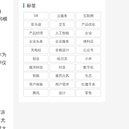
标签
 
VR
云服务
互联网
和横
亚马逊
交互
产品优化
产品经理
人工智能
企业
企业头条
企业服务
便利店
充电站
全栈设计
公众号
作为
创业
哈尔滨
小米
岸仅
微洱科技
抖音
数字化
智能
暹芭台风
生态
用户体验
用户需求
红魔手表
腾讯
设计
零售
清凉
。尤
度大