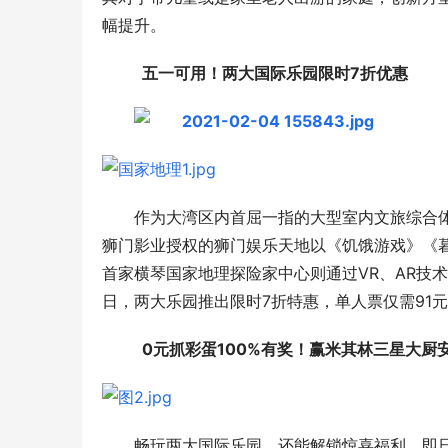
幅提升。
  五一可用！两大国际乐园
限
时7折优惠
作为大湾区内首屈一指的大型室内文旅综合
狮门影业授权的狮门娱乐天地以《饥饿游戏》《暮
首家横琴国家地理探险家中心则通过VR、AR技
日，两大乐园推出限时7折特惠，单人票仅需91
  0元抓彩蛋100%
有
奖！
赢米其林三星大厨
畅玩两大国际乐园，还能解锁惊喜福利。即