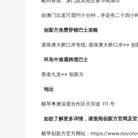
毗邻香港、澳门及其他主要华南城市
由澳门出发只需约十分钟，并设有二十四小
  创
新方免
费
穿梭巴士攻略
港珠澳大桥口岸专线: 港珠澳大桥口岸↔ 
  环岛中港通跨境巴士
香港九龙↔ 创新方
  地址
横琴粤澳深度合作区天羽道 111 号
  如欲了解更多
详
情，
请
查
阅创
新
方官网
及官
横琴创新方官方网站：https://www.novotow