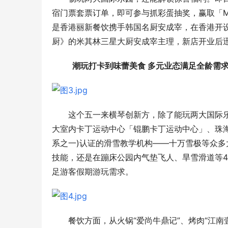
宿门票套票订单，即可参与抓彩蛋抽奖，赢取「MOS
是香港丽新餐饮携手韩国名厨安成宰，在香港开设的
厨》的米其林三星大厨安成宰主理，新店开业后
  潮玩打卡
到味蕾美食 
多元业态满足全龄
需
这个五一来横琴创新方，除了能玩两大国际
大室内卡丁运动中心「锟鹏卡丁运动中心」、珠海面积
系之一)认证的滑雪教学机构——十万雪极等众
技能，还是在蹦床公园内气垫飞人、旱雪滑道等4
足游客假期游玩需求。
餐饮方面，从火锅“爱尚牛鼎记”、烤肉“江南