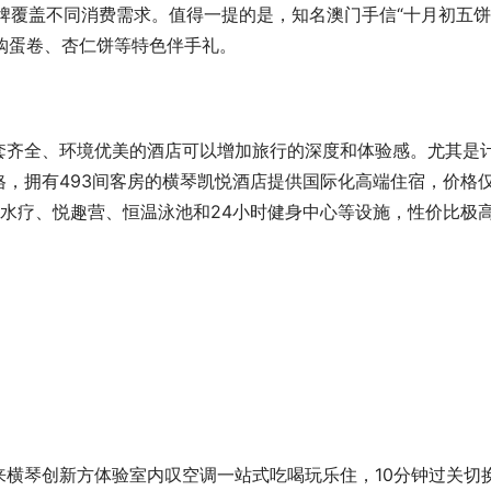
牌覆盖不同消费需求。值得一提的是，知名澳门手信“十月初五饼
选购蛋卷、杏仁饼等特色伴手礼。
套齐全、环境优美的酒店可以增加旅行的深度和体验感。尤其是
，拥有493间客房的横琴凯悦酒店提供国际化高端住宿，价格
水疗、悦趣营、恒温泳池和24小时健身中心等设施，性价比极
横琴创新方体验室内叹空调一站式吃喝玩乐住，10分钟过关切