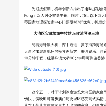
为迎接假期，横琴创新方推出了趣味抓彩蛋活动
Kong」双人时令嘗味午餐。同时，项目旗下两
琴国家地理探险家中心门票限时7折优惠，折后价
  大湾区宝藏旅游中转站 玩
转港琴澳三
地
随着港珠澳大桥、深中通道、黄茅海跨海通
大湾区旅游新地标的横琴创新方，兼具娱乐、住
10分钟车程，经港珠澳大桥90分钟即可到达香
这个五一，对于计划深度游览大湾区的家庭而
畅快，傍晚即可漫步澳门历史城区感受葡式风情，
其对于带儿童或是家里老人出游的家庭，创新方