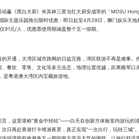
赢《黑白大廚》米其林三星当红大厨安成宰的「MOSU Hong
大国际主题乐园推出限时优惠：即日起至4月29日，狮门娱乐天地
仅91元/人，优惠票使用期涵盖整个五一假期。
道的开通，大湾区城市路网的日益完善，湾区联游不再是难事。
宿、餐饮、零售、文化等多元业态，地理位置优越，距离横琴口
港，是粤港澳大湾区内宝藏旅游地。
言，这里堪称“黄金中转站”——白天在创新方体验室内游玩的
次日再赴香港打卡维港夜景，真正实现“一次出行，玩转三城”
室内环境能有效避免五一期间南方高温天气的困扰，让旅行舒适