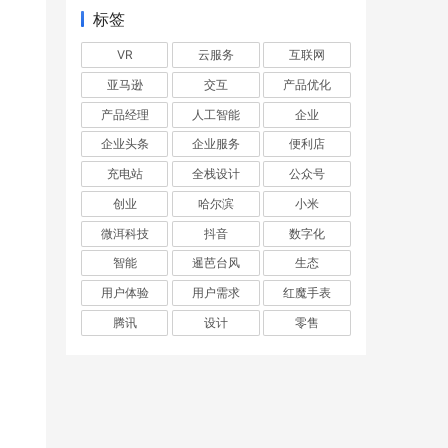
标签
VR
云服务
互联网
亚马逊
交互
产品优化
产品经理
人工智能
企业
企业头条
企业服务
便利店
充电站
全栈设计
公众号
创业
哈尔滨
小米
微洱科技
抖音
数字化
智能
暹芭台风
生态
用户体验
用户需求
红魔手表
腾讯
设计
零售