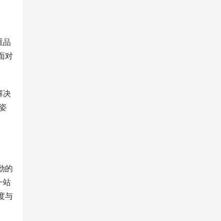
重品
面对
解决
姿
劲的
一站
度与