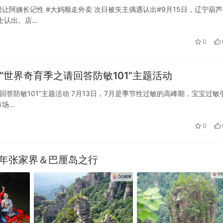
阿姨长记性 #大妈顺走外卖 次日被失主偶遇认出#9月15日，辽宁葫芦
士认出。店…
0
世界奇育季之请回答防敏101”主题活动
答防敏101”主题活动 7月13日，7月是季节性过敏的高峰期，宝宝过敏
市场…
0
全世界》 ——2023年张家界＆巴厘岛之行